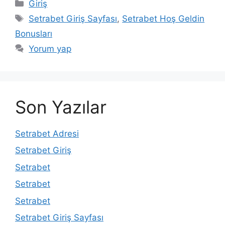
Kategoriler
Giriş
Etiketler
Setrabet Giriş Sayfası
,
Setrabet Hoş Geldin
Bonusları
Yorum yap
Son Yazılar
Setrabet Adresi
Setrabet Giriş
Setrabet
Setrabet
Setrabet
Setrabet Giriş Sayfası