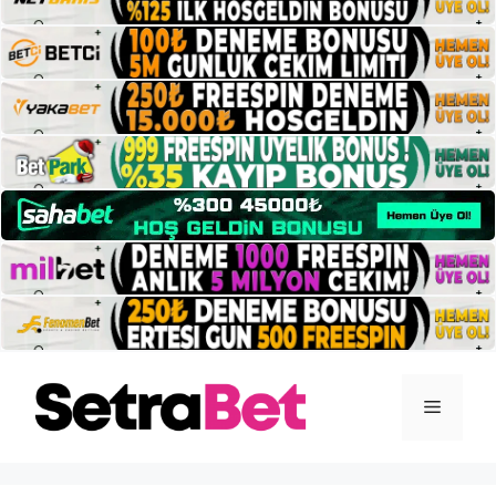
İçeriğe
atla
Menü