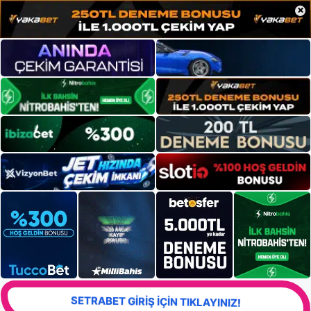
×
SETRABET GİRİŞ İÇİN TIKLAYINIZ!