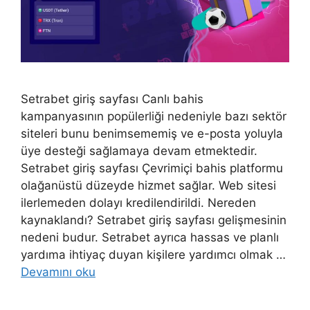
Setrabet giriş sayfası Canlı bahis
kampanyasının popülerliği nedeniyle bazı sektör
siteleri bunu benimsememiş ve e-posta yoluyla
üye desteği sağlamaya devam etmektedir.
Setrabet giriş sayfası Çevrimiçi bahis platformu
olağanüstü düzeyde hizmet sağlar. Web sitesi
ilerlemeden dolayı kredilendirildi. Nereden
kaynaklandı? Setrabet giriş sayfası gelişmesinin
nedeni budur. Setrabet ayrıca hassas ve planlı
yardıma ihtiyaç duyan kişilere yardımcı olmak …
Devamını oku