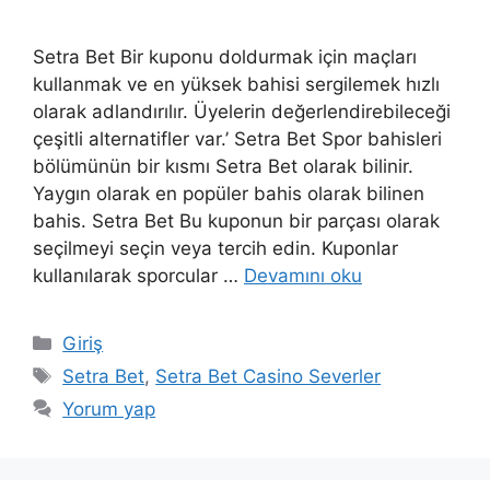
Setra Bet Bir kuponu doldurmak için maçları
kullanmak ve en yüksek bahisi sergilemek hızlı
olarak adlandırılır. Üyelerin değerlendirebileceği
çeşitli alternatifler var.’ Setra Bet Spor bahisleri
bölümünün bir kısmı Setra Bet olarak bilinir.
Yaygın olarak en popüler bahis olarak bilinen
bahis. Setra Bet Bu kuponun bir parçası olarak
seçilmeyi seçin veya tercih edin. Kuponlar
kullanılarak sporcular …
Devamını oku
Kategoriler
Giriş
Etiketler
Setra Bet
,
Setra Bet Casino Severler
Yorum yap