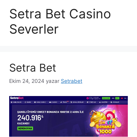
Setra Bet Casino
Severler
Setra Bet
Ekim 24, 2024
yazar
Setrabet