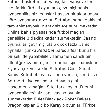
Futbol, basketbol, at yarışı, tazı yarışı ve tenis
gibi farklı türdeki oyunlara çevrimiçi bahis
oynayabilirsiniz. Yarışlar hassas bir algoritmaya
göre oynanmakta ve bu Setrabet sanal bahisleri
tam animasyonlu olarak sizlere sunulmaktadır.
Online bahis piyasasında futbol maçları
genellikle 3 dakika kadar sürmektedir. Casino
oyuncuları çevrimiçi olarak çok fazla bahis
oynarlar çünkü
Setrabet bahis sitesi
bunu hızlı
bir şekilde yapabilirler. Tamamen şanslı bir
etkinliği kazanma şansı, normal spor bahislerine
kıyasla çok yüksektir. Setrabet Canlı Sanal
Bahis. Setrabet Live casino oyunları, kendinizi
Setrabet Live casinolarındaymış gibi
hissetmenizi sağlar. Site, farklı oyun türlerini
oynayabileceğiniz canlı casino oyunları
sunmaktadır: Rulet Blackjack Poker Bakara
Dragon kaplan Sic bo Karayip oyunları Türkçe