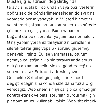
Müşteri, giriş adresini değiştirdiğinde
tarayıcısındaki bir sorundan veya bazı verilerin
doğru şekilde gönderilmemesinden dolayı giriş
yapmada sorun yaşayabilir. Müşteri hizmetleri
ve internet çalışanları bu sorunu en kısa sürede
çözmek için çalışıyorlar. Bunu yaparken
bağlantıda bazı sorunlar yaşanması normaldir.
Giriş yapamıyorsanız tarayıcınızın çerezlerini
silerek tekrar giriş yaparak sorunu gidermeyi
deneyebilirsiniz. Bu işe yaramazsa, oturum
açmaya çalıştığınız kişinin tarayıcısında sorun
olduğu anlamına gelir. Mesajı göndereceğiniz
son yer olarak Setrabet adresini yazın.
Gelecekte Setrabet giriş bilgilerinizi nasıl
değiştireceğiniz hakkında size daha fazla bilgi
vereceğiz. Web sitemizin iyi çalışıp çalışmadığını
kontrol etmek ve olası sorunları durdurmak için
platformumuzu kullanabilirsiniz. Web sitenizdeki