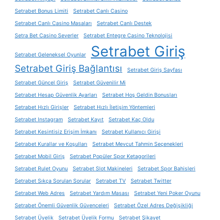
Setrabet Bonus Limiti
Setrabet Canlı Casino
Setrabet Canlı Casino Masaları
Setrabet Canlı Destek
Setra Bet Casino Severler
Setrabet Entegre Casino Teknolojisi
Setrabet Giriş
Setrabet Geleneksel Oyunlar
Setrabet Giriş Bağlantısı
Setrabet Giriş Sayfası
Setrabet Güncel Giriş
Setrabet Güvenilir Mi
Setrabet Hesap Güvenlik Ayarları
Setrabet Hoş Geldin Bonusları
Setrabet Hızlı Girişler
Setrabet Hızlı İletişim Yöntemleri
Setrabet Instagram
Setrabet Kayıt
Setrabet Kaç Oldu
Setrabet Kesintisiz Erişim İmkanı
Setrabet Kullanıcı Girişi
Setrabet Kurallar ve Koşulları
Setrabet Mevcut Tahmin Seçenekleri
Setrabet Mobil Giriş
Setrabet Popüler Spor Ketagorileri
Setrabet Rulet Oyunu
Setrabet Slot Makineleri
Setrabet Spor Bahisleri
Setrabet Sıkça Sorulan Sorular
Setrabet TV
Setrabet Twitter
Setrabet Web Adres
Setrabet Yardım Masası
Setrabet Yeni Poker Oyunu
Setrabet Önemli Güvenlik Güvenceleri
Setrabet Özel Adres Değişikliği
Setrabet Üyelik
Setrabet Üyelik Formu
Setrabet Şikayet