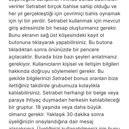
verirler Setrabet birçok bahise sahip olduğu ve
her yıl gerçekleştiği için çevrimiçi bahis oynamak
için iyi bir yerdir. Setrabet kullanmak için mevcut
giriş adresinizle bir hesap oluşturmanız gerekir.
Bunu ekranın sağ üst köşesindeki kayıt ol
butonuna tıklayarak yapabilirsiniz. Bu butona
tıkladıktan sonra önünüzde bir pencere
açılacaktır. Burada bize bazı şeyleri anlatmanız
gerekiyor. Kullanıcıların kişisel ve iletişim bilgileri
hakkında doğruyu söylemeleri gerekir. Bu
şekilde bilgilerinizi
Setrabet bonus oranları
bize
ilettiğiniz takdirde grubumuza kolaylıkla
katılabilirsiniz. Setrabet herhangi bir belge veya
paraya ihtiyaç duymadan herkesin katılabileceği
bir gruptur. 18 yaşında veya daha büyük
olmanız gerekir. Yaklaşık 30 dakika sonra
üyeliğinizin onaylandığına dair mesaj
alacaksınız. Üyeliğinizi kullanabilmeniz için bunu