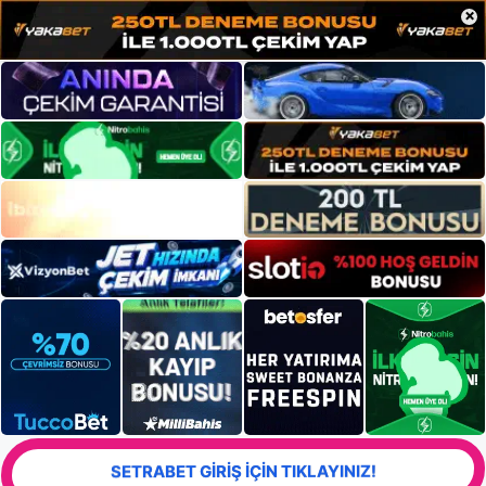
×
SETRABET GİRİŞ İÇİN TIKLAYINIZ!