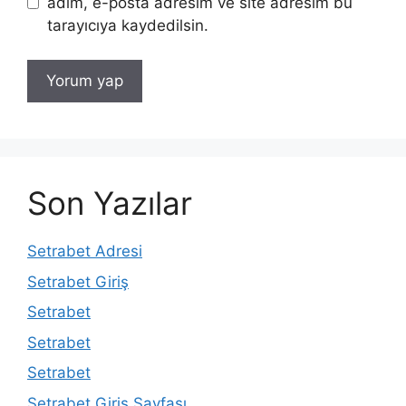
adım, e-posta adresim ve site adresim bu
tarayıcıya kaydedilsin.
Son Yazılar
Setrabet Adresi
Setrabet Giriş
Setrabet
Setrabet
Setrabet
Setrabet Giriş Sayfası