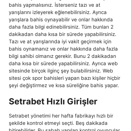
bahis yapmalısınız. İsterseniz tazı ve at
yarışlarını izleyerek eğlenebilirsiniz. Ayrıca
yarışlara bahis oynayabilir ve onlar hakkında
daha fazla bilgi edinebilirsiniz. Tüm bunları 2
dakikadan daha kısa bir sürede yapabilirsiniz.
Tazı ve at yarışlarında iyi vakit geçirmek için
bahis oynamanız ve onlar hakkında daha fazla
bilgi sahibi olmanız gerekir. Bunu 2 dakikadan
daha kısa bir sürede yapabilirsiniz. Ayrıca web
sitesinde birçok ilginç şey bulabilirsiniz. Web
sitesi çok spor bahisleri yapan bazı kişiler hiçbir
şeyi değiştirmez ve kısa süreliğine bahis yapar.
Setrabet Hızlı Girişler
Setrabet yönetimi her hafta fabrikayı hızlı bir
şekilde kontrol etmeyi seçti. Beş dakikada
bitirebilirler. Bu sabah yapılan kontrol oyuncular