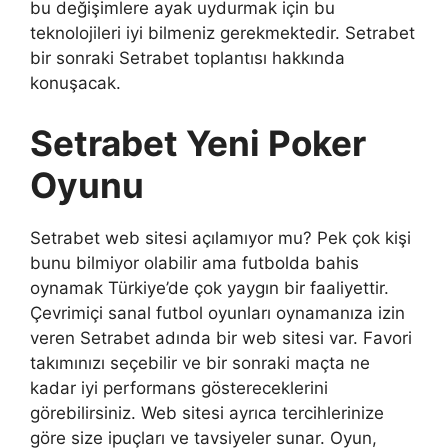
bu değişimlere ayak uydurmak için bu
teknolojileri iyi bilmeniz gerekmektedir. Setrabet
bir sonraki Setrabet toplantısı hakkında
konuşacak.
Setrabet Yeni Poker
Oyunu
Setrabet web sitesi açılamıyor mu? Pek çok kişi
bunu bilmiyor olabilir ama futbolda bahis
oynamak Türkiye’de çok yaygın bir faaliyettir.
Çevrimiçi sanal futbol oyunları oynamanıza izin
veren Setrabet adında bir web sitesi var. Favori
takımınızı seçebilir ve bir sonraki maçta ne
kadar iyi performans göstereceklerini
görebilirsiniz. Web sitesi ayrıca tercihlerinize
göre size ipuçları ve tavsiyeler sunar. Oyun,