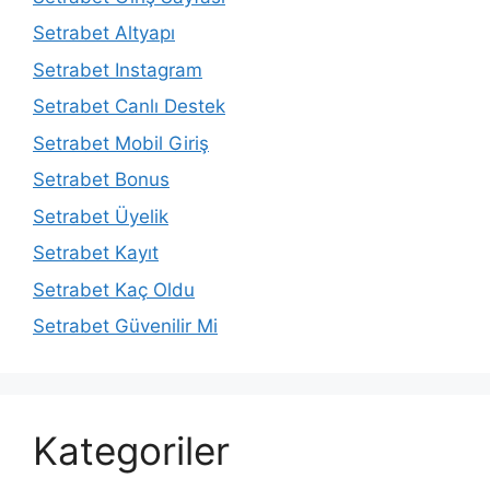
Setrabet Altyapı
Setrabet Instagram
Setrabet Canlı Destek
Setrabet Mobil Giriş
Setrabet Bonus
Setrabet Üyelik
Setrabet Kayıt
Setrabet Kaç Oldu
Setrabet Güvenilir Mi
Kategoriler