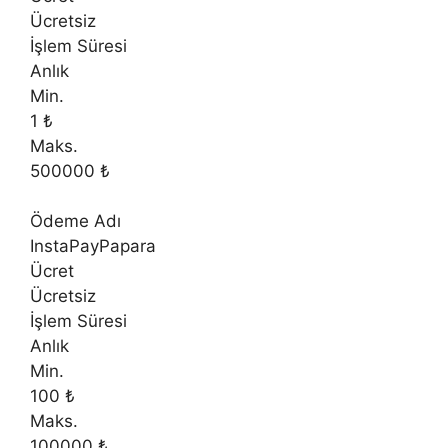
Ücretsiz
İşlem Süresi
Anlık
Min.
1 ₺
Maks.
500000 ₺
Ödeme Adı
InstaPayPapara
Ücret
Ücretsiz
İşlem Süresi
Anlık
Min.
100 ₺
Maks.
100000 ₺