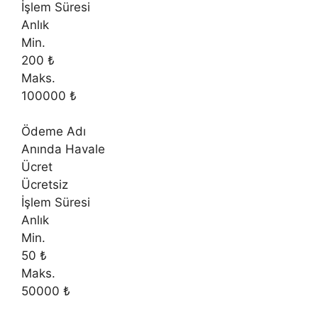
İşlem Süresi
Anlık
Min.
200 ₺
Maks.
100000 ₺
Ödeme Adı
Anında Havale
Ücret
Ücretsiz
İşlem Süresi
Anlık
Min.
50 ₺
Maks.
50000 ₺