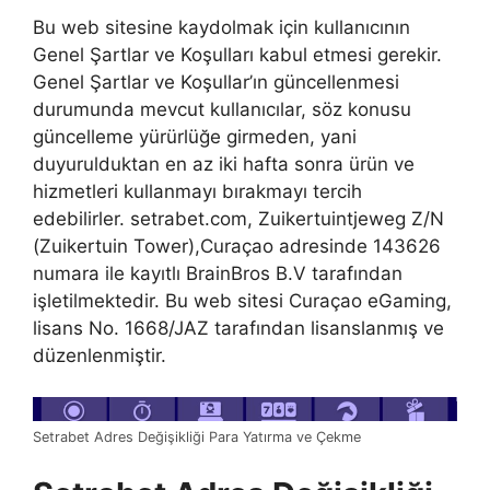
Bu web sitesine kaydolmak için kullanıcının
Genel Şartlar ve Koşulları kabul etmesi gerekir.
Genel Şartlar ve Koşullar’ın güncellenmesi
durumunda mevcut kullanıcılar, söz konusu
güncelleme yürürlüğe girmeden, yani
duyurulduktan en az iki hafta sonra ürün ve
hizmetleri kullanmayı bırakmayı tercih
edebilirler. setrabet.com, Zuikertuintjeweg Z/N
(Zuikertuin Tower),Curaçao adresinde 143626
numara ile kayıtlı BrainBros B.V tarafından
işletilmektedir. Bu web sitesi Curaçao eGaming,
lisans No. 1668/JAZ tarafından lisanslanmış ve
düzenlenmiştir.
Setrabet Adres Değişikliği Para Yatırma ve Çekme