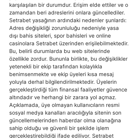
karşılaşılan bir durumdur. Erişim elde ettiler ve o
zamandan beri adreslerini onlara güncellediler.
Setrabet yasağının ardındaki nedenler şunlardı:
Adres değişikliği zorunluluğu nedeniyle yasa
dışı bahis siteleri, spor bahisleri ve online
casinolara Setrabet üzerinden erişilebilmektedir.
Bu, belirli durumlarda bu web sitelerinde
özellikle zordur. Bununla birlikte, bu değişiklikler
yetenekli bir ekip tarafından kolaylıkla
benimsenmekte ve ekip üyeleri kısa mesaj
yoluyla derhal bilgilendirilmektedir. Üyelerin
gerçekleştirdiği tüm finansal faaliyetler güvence
altındadır ve herhangi bir zarara yol açmaz.
Açıklamada, üye olmayan kullanıcıların resmi
sosyal medya kanalları aracılığıyla sitenin son
güncellemelerinden haberdar olma olanağına
sahip olduğu ve güvenli bir şekilde işlem
gerçekleştirebildiği ifade ediliyor. Setrabet