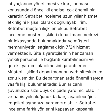
ihtiyaçlarının yönetilmesi ve karşılanması
konusundaki öncelikli endişe, çok önemli bir
karardır. Setrabet inceleme uzun yıllar hizmet
etkinliğini kişisel olarak doğrulayabilirim.
Setrabet müşteri ilişkileri ekibi. Setrabet
inceleme müşteri ilişkileri departmanı merkezi
bir lokasyonda bulunmaktadır ve müşteri
memnuniyetini sağlamak için 7/24 hizmet
vermektedir. Site ziyaretçilerinin her zaman
yetkili personel ile bağlantı kurabilmesini ve
gerekli yardımı alabilmesini garanti eder.
Müşteri ilişkileri departmanı bu web sitesinin en
zorlu kısmıdır. Bu departmanlarda önemli sayıda
vasıflı kişi bulunmaktadır. Bunlar canlı
şovunuzda size büyük ölçüde yardımcı olabilir
ve bahis yolculuğunuzda karşılaşabileceğiniz
engelleri aşmanıza yardımcı olabilir. Setrabet
inceleme farklı yönlerini kapsayan kapsamlı