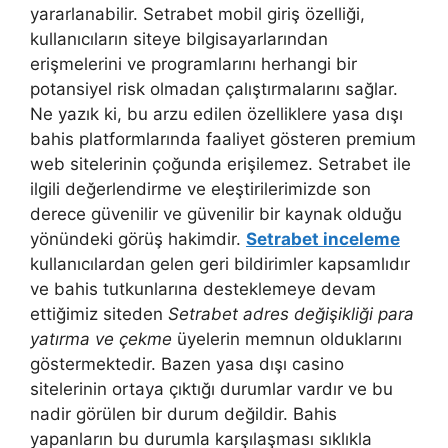
yararlanabilir. Setrabet mobil giriş özelliği,
kullanıcıların siteye bilgisayarlarından
erişmelerini ve programlarını herhangi bir
potansiyel risk olmadan çalıştırmalarını sağlar.
Ne yazık ki, bu arzu edilen özelliklere yasa dışı
bahis platformlarında faaliyet gösteren premium
web sitelerinin çoğunda erişilemez. Setrabet ile
ilgili değerlendirme ve eleştirilerimizde son
derece güvenilir ve güvenilir bir kaynak olduğu
yönündeki görüş hakimdir.
Setrabet inceleme
kullanıcılardan gelen geri bildirimler kapsamlıdır
ve bahis tutkunlarına desteklemeye devam
ettiğimiz siteden
Setrabet adres değişikliği para
yatırma ve çekme
üyelerin memnun olduklarını
göstermektedir. Bazen yasa dışı casino
sitelerinin ortaya çıktığı durumlar vardır ve bu
nadir görülen bir durum değildir. Bahis
yapanların bu durumla karşılaşması sıklıkla