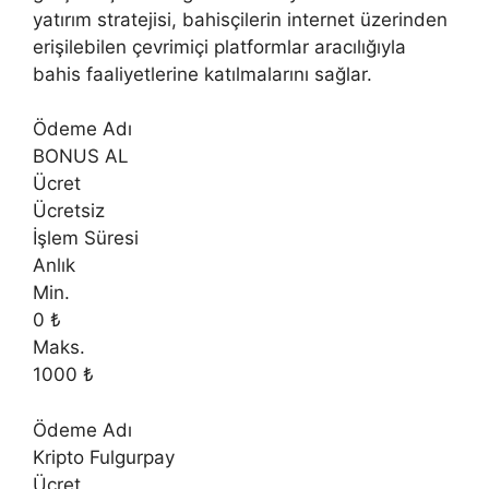
yatırım stratejisi, bahisçilerin internet üzerinden
erişilebilen çevrimiçi platformlar aracılığıyla
bahis faaliyetlerine katılmalarını sağlar.
Ödeme Adı
BONUS AL
Ücret
Ücretsiz
İşlem Süresi
Anlık
Min.
0 ₺
Maks.
1000 ₺
Ödeme Adı
Kripto Fulgurpay
Ücret