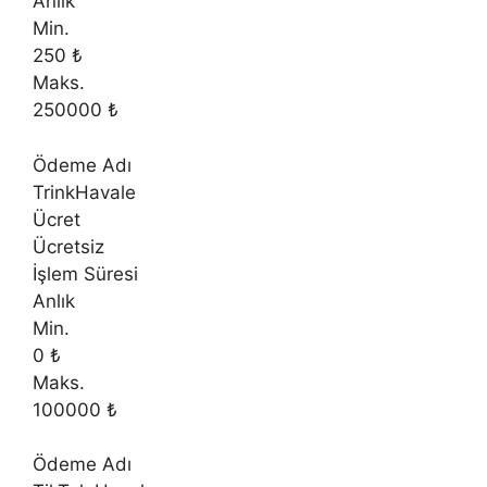
Anlık
Min.
250 ₺
Maks.
250000 ₺
Ödeme Adı
TrinkHavale
Ücret
Ücretsiz
İşlem Süresi
Anlık
Min.
0 ₺
Maks.
100000 ₺
Ödeme Adı