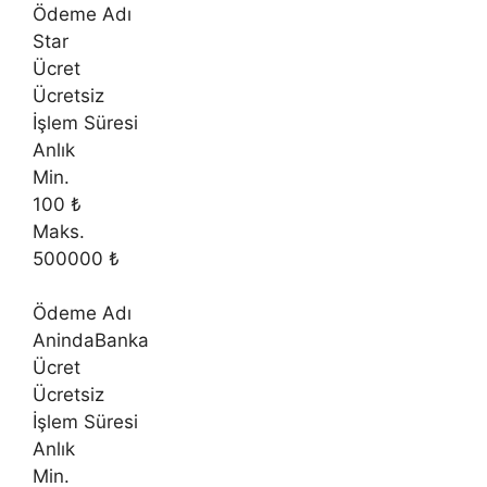
Ödeme Adı
Star
Ücret
Ücretsiz
İşlem Süresi
Anlık
Min.
100 ₺
Maks.
500000 ₺
Ödeme Adı
AnindaBanka
Ücret
Ücretsiz
İşlem Süresi
Anlık
Min.